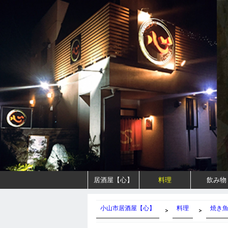
居酒屋【心】
料理
飲み物
小山市居酒屋【心】
料理
焼き