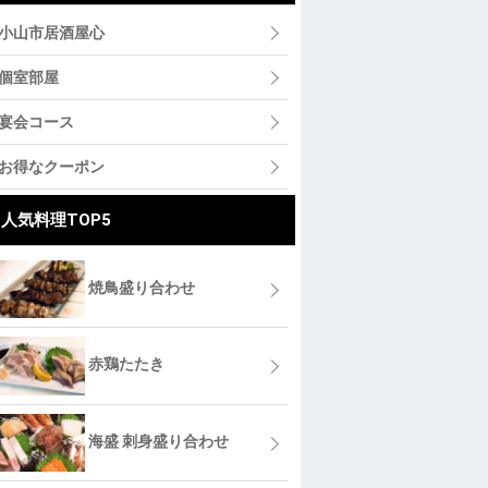
小山市居酒屋心
個室部屋
宴会コース
お得なクーポン
人気料理TOP5
焼鳥盛り合わせ
赤鶏たたき
海盛 刺身盛り合わせ