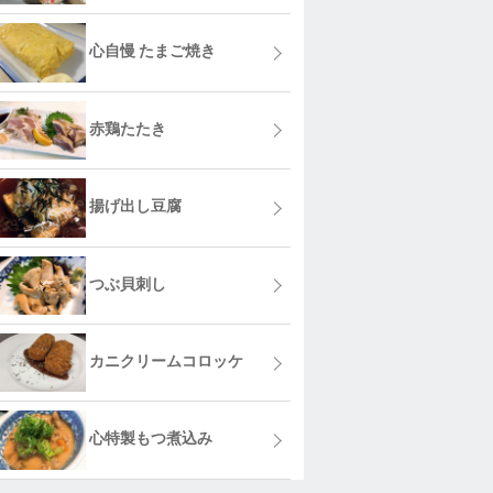
心自慢 たまご焼き
赤鶏たたき
揚げ出し豆腐
つぶ貝刺し
カニクリームコロッケ
心特製もつ煮込み