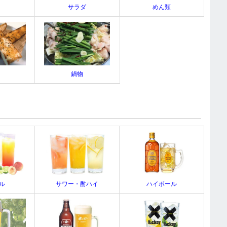
サラダ
めん類
鍋物
ル
サワー・酎ハイ
ハイボール