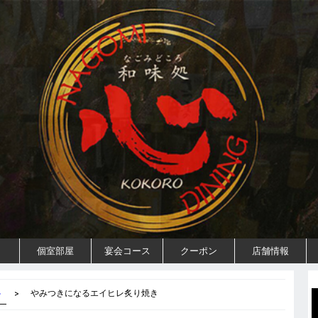
個室部屋
宴会コース
クーポン
店舗情報
魚
やみつきになるエイヒレ炙り焼き