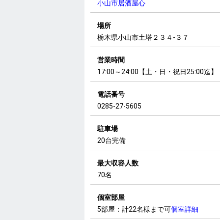
小山市居酒屋心
場所
栃木県小山市土塔２３４-３７
営業時間
17:00～24:00【土・日・祝日25:00迄】
電話番号
0285-27-5605
駐車場
20台完備
最大収容人数
70名
個室部屋
5部屋：計22名様まで可
個室詳細