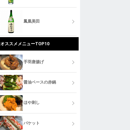
鳳凰美田
オススメメニューTOP10
手羽唐揚げ
醤油ベースの赤鍋
ほや刺し
バケット